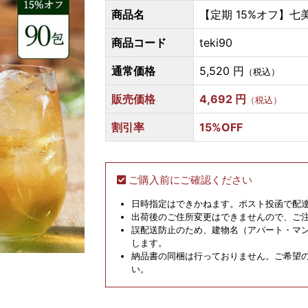
商品名
【定期 15%オフ】七美
商品コード
teki90
通常価格
5,520 円
（税込）
販売価格
4,692 円
（税込）
割引率
15%OFF
ご購入前にご確認ください
日時指定はできかねます。ポスト投函で配
出荷後のご住所変更はできませんので、ご
誤配送防止のため、建物名（アパート・マ
します。
納品書の同梱は行っておりません。ご希望
い。